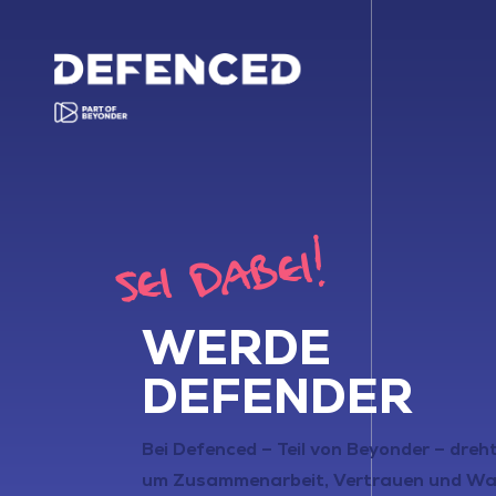
SEI DABEI!
WERDE
DEFENDER
Bei Defenced – Teil von Beyonder – dreht
um Zusammenarbeit, Vertrauen und W