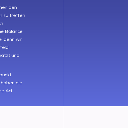
nnen den
 zu treffen
ch
ine Balance
e, denn wir
feld
hätzt und
lpunkt
 haben die
ne Art