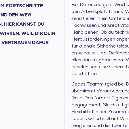
Bei Defenced geht Wach
M FORTSCHRITTE
den Arbeitsplatz hinaus. W
ND DEN WEG
investieren in ein Umfeld,
. HIER KANNST DU E
Fachwissen und Kreativitä
Hand gehen. Ob du techni
RKEN, WEIL DIR DEIN T
Herausforderungen angeh
VERTRAUEN DAFÜR S
funktionale Sicherheitslö
entwickelst – bei Defenced
alles darum, gemeinsam W
erzielen und eine sicher
zu schaffen.
Jedes Teammitglied bei 
übernimmt Verantwortung 
Rolle. Das fördert Eigenini
Engagement. Gleichzeitig 
Flexibilität in der Zusamm
sodass wir schnell auf Ve
reagieren und die Talente 