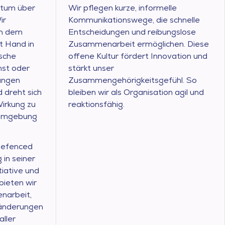
stum über
Wir pflegen kurze, informelle
ir
Kommunikationswege, die schnelle
 in dem
Entscheidungen und reibungslose
t Hand in
Zusammenarbeit ermöglichen. Diese
sche
offene Kultur fördert Innovation und
st oder
stärkt unser
sungen
Zusammengehörigkeitsgefühl. So
 dreht sich
bleiben wir als Organisation agil und
irkung zu
reaktionsfähig.
e Umgebung
Defenced
in seiner
tiative und
bieten wir
enarbeit,
ränderungen
aller