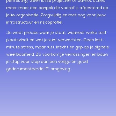
pentesting. Geen losse projecten of ad-hoc acties
meer, maar een aanpak die vooraf is afgestemd op
jouw organisatie. Zorgvuldig en met oog voor jouw
infrastructuur en risicoprofiel.
Je weet precies waar je staat, wanneer welke test
plaatsvindt en wat je kunt verwachten. Geen last-
minute stress, maar rust, inzicht en grip op je digitale
weerbaarheid. Zo voorkom je verrassingen en bouw
je stap voor stap aan een veilige én goed
gedocumenteerde IT-omgeving.