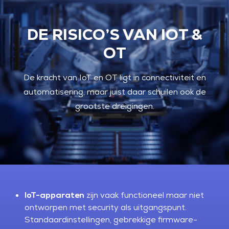
DE RISICO’S VAN IOT &
OT
De kracht van IoT en OT ligt in connectiviteit en
automatisering, maar juist daar schuilen ook de
grootste dreigingen.
IoT-apparaten
zijn vaak functioneel maar niet
ontworpen met security als uitgangspunt.
Standaardinstellingen, gebrekkige firmware-